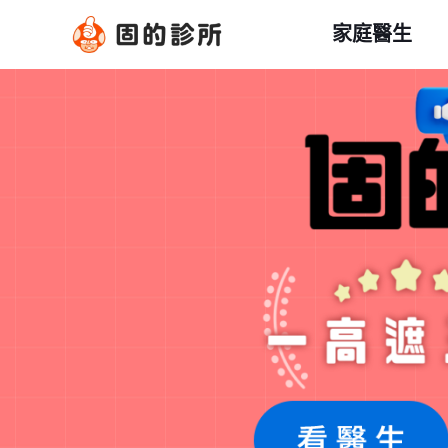
跳
家庭醫生
至
主
要
內
容