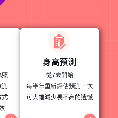
身高預測
執照
從7歲開始
檢測
每半年重新評估預測一次
方式
可大幅減少長不高的遺憾
效