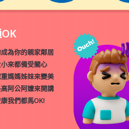
OK
的成為你的親家鄰居
大小來都備受關心
減重媽媽姊妹來變美
長高阿公阿嬤來開講
康我們都馬OK!