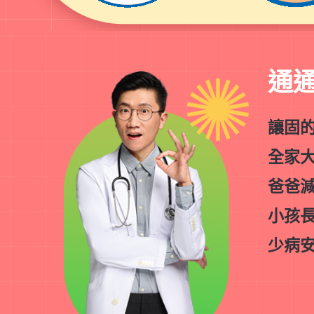
通通
讓固
全家
爸爸
小孩
少病安