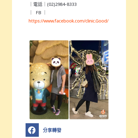
｜電話｜(02)2984-8333
｜ FB ｜
https://www.facebook.com/clinic.Good/
S
分享轉發
h
a