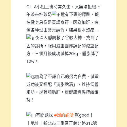
OL ​ A小姐上班時常久坐，又無法拒絕下
午茶來杯珍奶
還有下班的應酬，報
名健身房像是買護身符，因為加班、疲
倦各種理由常常請假，結果根本沒瘦….
夜深人靜請教了谷歌大神，找到了
固的診所，服用減重團隊調配的減重配
方，三個月後成功減掉20kg，體脂降了
10%。
為了不讓自己的努力白費，減重
成功後又搭配「消脂點滴」，維持低體
脂肪，逆轉脂肪肝，讓健康體態持續維
持！
有問題找
#固的診所
就good！
｜地址｜新北市三重區正義北路312號