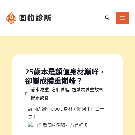
跳
Mai
至
Men
搜
主
尋
要
內
容
25歲本是顏值身材巔峰，
卻變成體重巔峰？
愛水減重
,
增肌減脂
,
超勵志減重故事
,
健康飲食
讓固的還你GOOD身材，變回正正二十
五！
你看同樣翹腳左右差好多