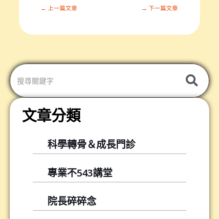
r
← 上一篇文章
→ 下一篇文章
e
o
n
分
享
轉
發
文章分類
科學轉骨＆成長門診
專業不543講堂
院長碎碎念