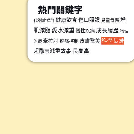
熱門關鍵字
增
健康飲食
傷口照護
兒童骨傷
代謝症候群
肌減脂
愛水減重
成長履歷
慢性疾病
物理
科學長骨
牽拉肘
皮膚醫美
疼痛控制
治療
長高高
超勵志減重故事