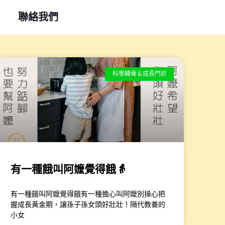
聯絡我們
頁
面
科學轉骨＆成長門診
有一種餓叫阿嬤覺得餓👵
有一種餓叫阿嬤覺得餓​有一種擔心叫阿嬤別操心​把
握成長黃金期，讓孫子孫女頭好壯壯！​​隔代教養的
小女