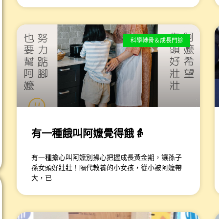
科學轉骨＆成長門診
有一種餓叫阿嬤覺得餓​👵
有一種擔心叫阿嬤別操心​把握成長黃金期，讓孫子
孫女頭好壯壯！​​隔代教養的小女孩，從小被阿嬤帶
大，已