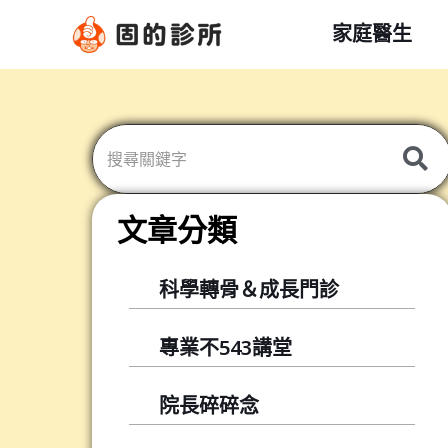
跳
家庭醫生
至
主
要
內
容
文章分類
科學轉骨＆成長門診
專業不543講堂
院長碎碎念