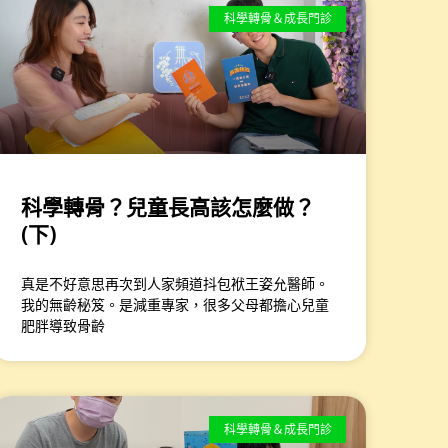
科學轉骨＆成長門診
科學轉骨？兒童長高該怎麼做？
(下)
真是不好意思再次到人家頻道抖包袱王姿允醫師。
我的無齡秘笈。是減重專家，很多父母都擔心兒童
肥胖導致骨齡
科學轉骨＆成長門診