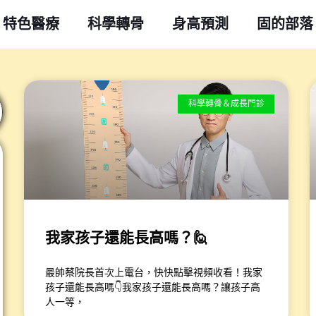
特色醫療
科學轉骨
身高預測
固的部落
頁
頁
面
面
科學轉骨＆成長門診
我家孩子還能長高嗎？🙋
最帥蔡院長首次上電台，快快點擊視頻收看！​我家
孩子還能長高嗎👇​我家孩子還能長高嗎？讓孩子高
人一等，