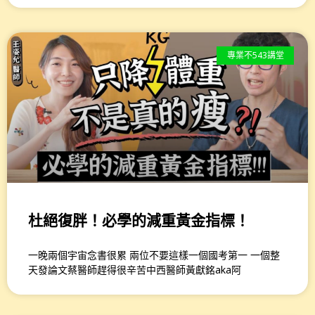
專業不543講堂
杜絕復胖！必學的減重黃金指標！
一晚兩個宇宙念書很累 兩位不要這樣一個國考第一 一個整
天發論文蔡醫師趕得很辛苦中西醫師黃獻銘aka阿