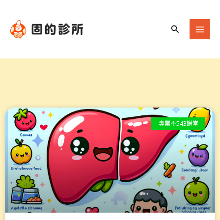
跳
Mai
至
Men
搜
主
尋
要
內
容
專業不543講堂