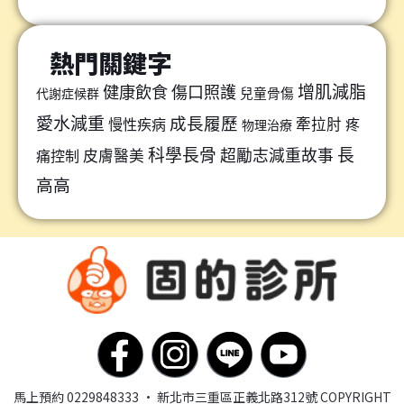
熱門關鍵字
增肌減脂
健康飲食
傷口照護
兒童骨傷
代謝症候群
愛水減重
成長履歷
牽拉肘
慢性疾病
疼
物理治療
科學長骨
長
超勵志減重故事
皮膚醫美
痛控制
高高
馬上預約 0229848333 · 新北市三重區正義北路312號
COPYRIGHT