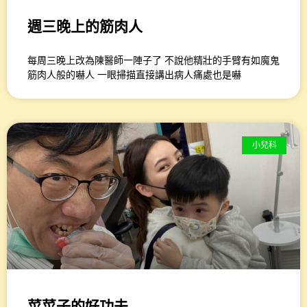
週三晚上的筋肉人
每周三晚上改為陳醫師一陣子了 不說他精壯的手臂有如魔鬼
筋肉人般的嚇人 一眼掃描直接講出病人痛處也是嚇
小兒科
菜菜子的好功夫