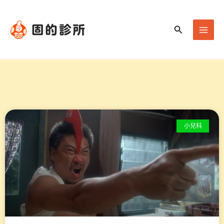
跳
Mai
至
Men
搜
主
尋
要
內
容
小兒科