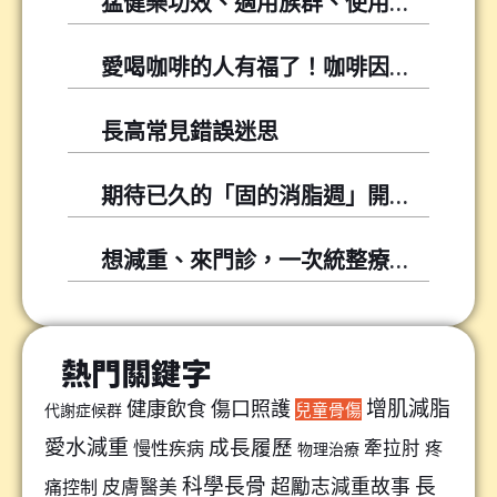
猛健樂功效、適用族群、使用方式與常見問題
愛喝咖啡的人有福了！咖啡因可以幫你降低尿酸！
長高常見錯誤迷思
期待已久的「固的消脂週」開跑囉～～
想減重、來門診，一次統整療程懶人包
熱門關鍵字
增肌減脂
健康飲食
傷口照護
兒童骨傷
代謝症候群
愛水減重
成長履歷
牽拉肘
慢性疾病
疼
物理治療
科學長骨
長
超勵志減重故事
皮膚醫美
痛控制