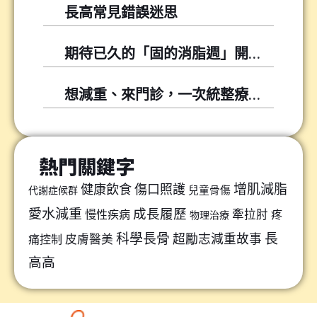
長高常見錯誤迷思
期待已久的「固的消脂週」開跑囉～～
想減重、來門診，一次統整療程懶人包
熱門關鍵字
增肌減脂
健康飲食
傷口照護
兒童骨傷
代謝症候群
愛水減重
成長履歷
牽拉肘
慢性疾病
疼
物理治療
科學長骨
長
超勵志減重故事
皮膚醫美
痛控制
高高