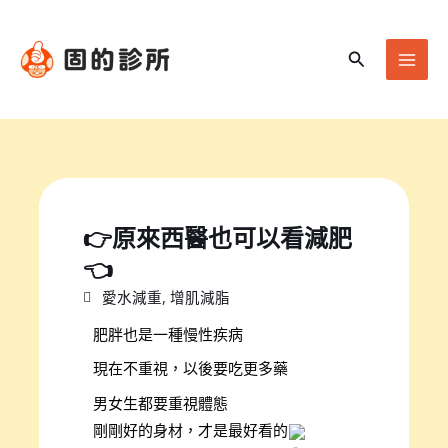
跳
Mai
至
Men
搜
主
尋
要
內
容
👉原來西醫也可以看減肥
👈
愛水減重
,
增肌減脂
肥胖也是一種慢性疾病
現在不重視，以後要吃更多藥
男女生都要重視體態
剛剛好的身材，才是最好看的