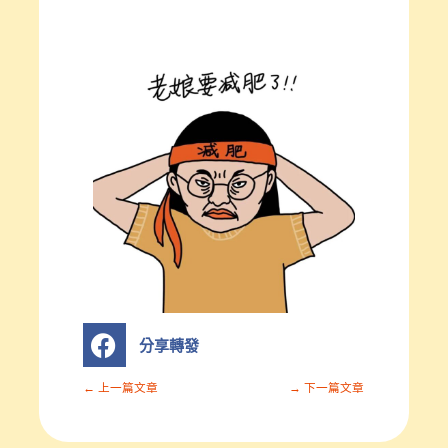
S
分享轉發
h
a
r
← 上一篇文章
→ 下一篇文章
e
o
n