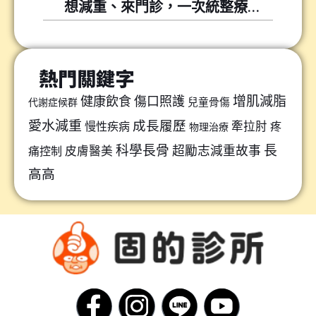
想減重、來門診，一次統整療程懶人包
熱門關鍵字
增肌減脂
健康飲食
傷口照護
兒童骨傷
代謝症候群
愛水減重
成長履歷
牽拉肘
慢性疾病
疼
物理治療
科學長骨
長
超勵志減重故事
皮膚醫美
痛控制
高高