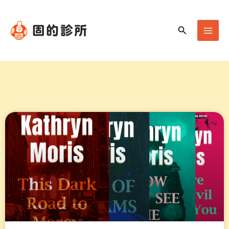
跳
Mai
至
Men
搜
主
尋
要
內
容