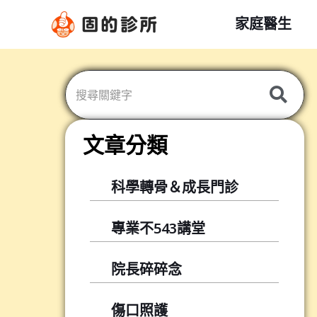
跳
家庭醫生
至
主
要
內
容
文章分類
科學轉骨＆成長門診
專業不543講堂
院長碎碎念
傷口照護