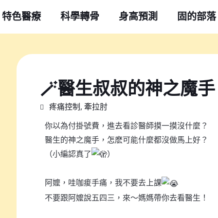
特色醫療
科學轉骨
身高預測
固的部落
🪄醫生叔叔的神之魔手
疼痛控制
,
牽拉肘
你以為付掛號費，進去看診醫師摸一摸沒什麼？
醫生的神之魔手，怎麽可能什麼都沒做馬上好？
（小編認真了
）
阿嬤，哇咖痠手痛，我不要去上課
不要跟阿嬤說五四三，來～媽媽帶你去看醫生！