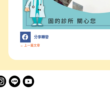
S
分享轉發
h
a
← 上一篇文章
r
e
o
n
分
享
轉
發