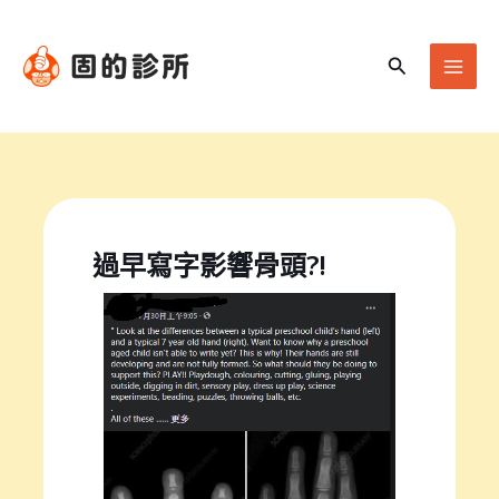
跳
Mai
至
Men
搜
主
尋
要
內
容
過早寫字影響骨頭?!