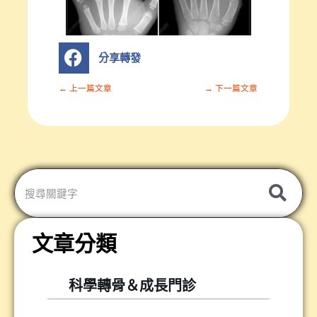
S
分享轉發
h
a
r
← 上一篇文章
→ 下一篇文章
e
o
n
分
享
轉
發
文章分類
科學轉骨＆成長門診