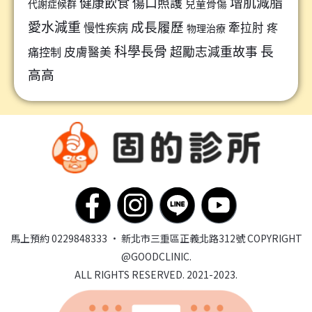
增肌減脂
健康飲食
傷口照護
兒童骨傷
代謝症候群
愛水減重
成長履歷
牽拉肘
慢性疾病
疼
物理治療
科學長骨
長
超勵志減重故事
皮膚醫美
痛控制
高高
馬上預約 0229848333 · 新北市三重區正義北路312號
COPYRIGHT
@GOODCLINIC.
ALL RIGHTS RESERVED. 2021-2023.