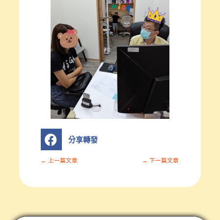
S
分享轉發
h
a
r
← 上一篇文章
→ 下一篇文章
e
o
n
分
享
轉