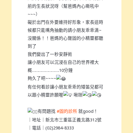
前的生長狀況呀（幫爸媽內心嘶吼中
~~~）
礙於出門在外要維持好形象，家長這時
候都只能嘴角抽動的請小朋友乖乖滴~
沒關係！！爸媽的心聲固的小精靈都聽
到了
我們變出了一秒安靜術
讓小朋友可以沉浸在自己的世界裡大
概…………………….10分鐘
夠久了吧~~~~
有任何看診讓小朋友乖乖的矮笛兒都可
以跟小精靈許願喔
啾咪
有問題找
#固的診所
就good！
｜地址｜新北市三重區正義北路312號
｜電話｜(02)2984-8333