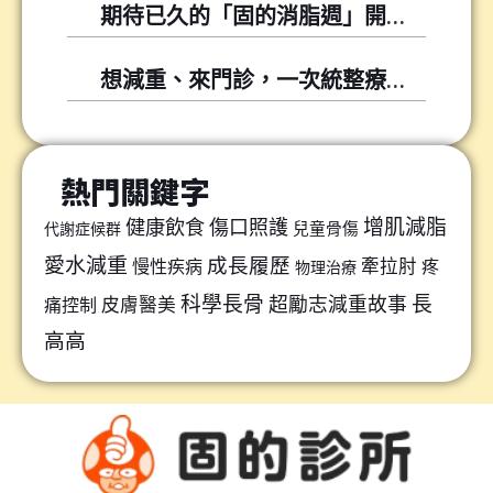
期待已久的「固的消脂週」開跑囉～～
想減重、來門診，一次統整療程懶人包
熱門關鍵字
增肌減脂
健康飲食
傷口照護
兒童骨傷
代謝症候群
愛水減重
成長履歷
牽拉肘
慢性疾病
疼
物理治療
科學長骨
長
超勵志減重故事
皮膚醫美
痛控制
高高