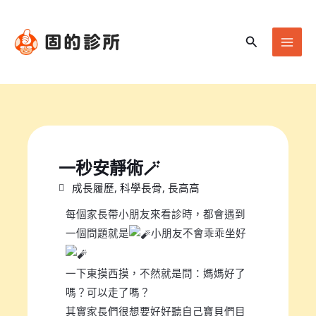
跳
Mai
至
Men
搜
主
尋
要
內
容
一秒安靜術🪄
成長履歷
,
科學長骨
,
長高高
每個家長帶小朋友來看診時，都會遇到
一個問題就是
小朋友不會乖乖坐好
一下東摸西摸，不然就是問：媽媽好了
嗎？可以走了嗎？
其實家長們很想要好好聽自己寶貝們目