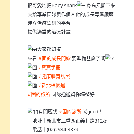
很可愛地把Baby shark
身高尺撕下來
交給專業團隊製作個人化的成長專屬履歷
建立治療監測的平台
提供適當的治療計畫
大家都知道
來看
#固的成長門診
要準備甚麼了嗎
#寶寶手冊
#健康體育護照
#新北校園通
#固的診所
團隊通通幫你統整好
有問題找
#固的診所
就good！
｜地址｜新北市三重區正義北路312號
｜電話｜(02)2984-8333