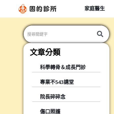
跳
家庭醫生
至
主
要
內
容
文章分類
科學轉骨＆成長門診
專業不543講堂
院長碎碎念
傷口照護