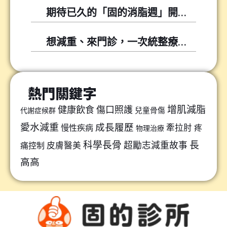
期待已久的「固的消脂週」開跑囉～～
想減重、來門診，一次統整療程懶人包
熱門關鍵字
增肌減脂
健康飲食
傷口照護
兒童骨傷
代謝症候群
愛水減重
成長履歷
牽拉肘
慢性疾病
疼
物理治療
科學長骨
長
超勵志減重故事
皮膚醫美
痛控制
高高