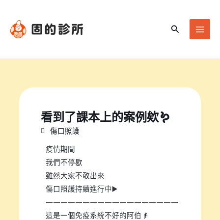
跳
Mai
至
Men
搜
主
尋
要
內
容
看到了課本上的案例欸🪱
傷口照護
疫情期間
我們不停歇
雖然大家不敢出來
傷口照護持續進行中▶️
——————————————————
這是一個免疫系統不好的阿伯👴