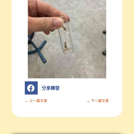
S
分享轉發
h
a
r
← 上一篇文章
→ 下一篇文章
e
o
n
分
享
轉