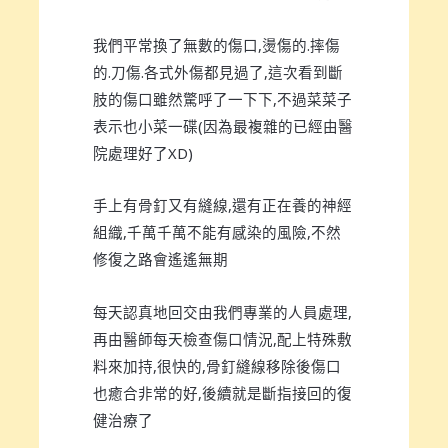
我們平常換了無數的傷口,燙傷的.摔傷
的.刀傷.各式外傷都見過了,這次看到斷
肢的傷口雖然驚呼了一下下,不過菜菜子
表示也小菜一碟(因為最複雜的已經由醫
院處理好了XD)
手上有骨釘又有縫線,還有正在養的神經
組織,千萬千萬不能有感染的風險,不然
修復之路會遙遙無期
每天認真地回交由我們專業的人員處理,
再由醫師每天檢查傷口情況,配上特殊敷
料來加持,很快的,骨釘縫線移除後傷口
也癒合非常的好,後續就是斷指接回的復
健治療了