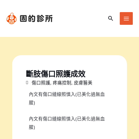
跳
Mai
至
Men
搜
主
尋
要
內
容
斷肢傷口照護成效
傷口照護
,
疼痛控制
,
皮膚醫美
內文有傷口縫線照慎入(已美化過無血
腥)
內文有傷口縫線照慎入(已美化過無血
腥)