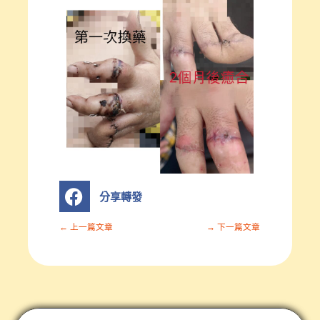
S
分享轉發
h
a
r
← 上一篇文章
→ 下一篇文章
e
o
n
分
享
轉
發