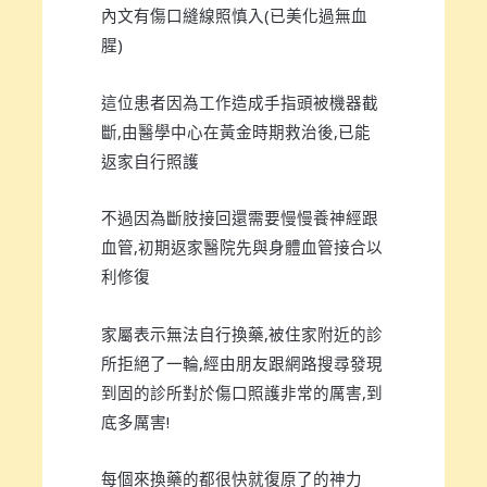
內文有傷口縫線照慎入(已美化過無血
腥)
這位患者因為工作造成手指頭被機器截
斷,由醫學中心在黃金時期救治後,已能
返家自行照護
不過因為斷肢接回還需要慢慢養神經跟
血管,初期返家醫院先與身體血管接合以
利修復
家屬表示無法自行換藥,被住家附近的診
所拒絕了一輪,經由朋友跟網路搜尋發現
到固的診所對於傷口照護非常的厲害,到
底多厲害!
每個來換藥的都很快就復原了的神力