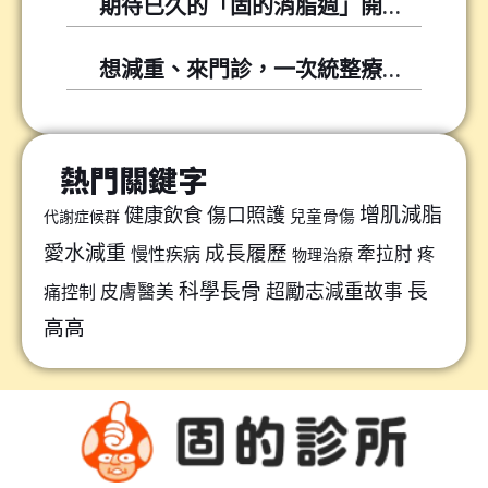
期待已久的「固的消脂週」開跑囉～～
想減重、來門診，一次統整療程懶人包
熱門關鍵字
增肌減脂
健康飲食
傷口照護
兒童骨傷
代謝症候群
愛水減重
成長履歷
牽拉肘
慢性疾病
疼
物理治療
科學長骨
長
超勵志減重故事
皮膚醫美
痛控制
高高