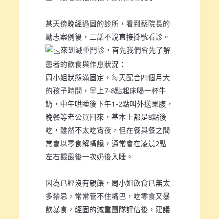
某天傍晚經過固的診所，看到蔡院長的
勵志案例後，二話不說直接掛號看診。
來到減重門診，首先我們會先了解
患者的飲食與作息狀況：
周小姐狀態滿固定，每天配合四個月大
的孩子時間，早上7-8點起床喝一杯牛
奶，中午哄睡後下午1-2點叫外送果腹，
晚餐等老公買回來，基本上都是8點後
吃，雖然不太吃宵夜，但在餐與餐之間
常會以零食解嘴饞，通常會在凌晨2點
左右餵最後一次奶後入睡。
因為已經沒有親餵，周小姐飲食已無太
多禁忌，常常管不住嘴巴，吃零食又暴
飲暴食，經固的減重團隊評估後，建議