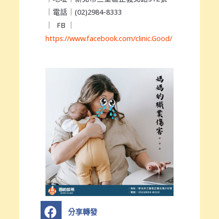
｜電話｜(02)2984-8333
｜ FB ｜
https://www.facebook.com/clinic.Good/
S
分享轉發
h