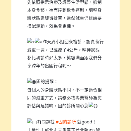
先依照指示治療及調整生活型態，抑制
本身食慾，進而達到飲食控制，調整身
體狀態延緩胃排空，當然減重仍建議要
搭配運動，效果會更佳。
昨天周小姐回來複診，認真執行
減重一週，已經瘦了4公斤，精神狀態
都比初診時好太多，笑容滿面跟我們分
享跨年的出國行程呢～
固的提醒：
每個人的身體狀態不同，不一定適合相
同的減重方式，請務必找專業醫師為您
評估與建議唷，固的診所關心您
有問題找
#固的診所
就good！
｜地址｜新北市三重區正義北路312號