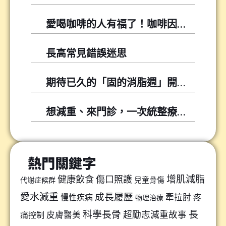
愛喝咖啡的人有福了！咖啡因可以幫你降低尿酸！
長高常見錯誤迷思
期待已久的「固的消脂週」開跑囉～～
想減重、來門診，一次統整療程懶人包
熱門關鍵字
增肌減脂
健康飲食
傷口照護
兒童骨傷
代謝症候群
愛水減重
成長履歷
牽拉肘
慢性疾病
疼
物理治療
科學長骨
長
超勵志減重故事
皮膚醫美
痛控制