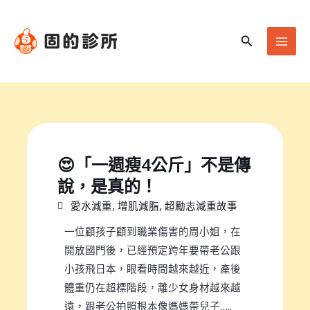
跳
Mai
至
Men
搜
主
尋
要
內
容
😍「一週瘦4公斤」不是傳
說，是真的！
愛水減重
,
增肌減脂
,
超勵志減重故事
一位顧孩子顧到職業傷害的周小姐，在
開放國門後，已經預定跨年要帶老公跟
小孩飛日本，眼看時間越來越近，產後
體重仍在超標階段，離少女身材越來越
遠，跟老公拍照根本像媽媽帶兒子…..